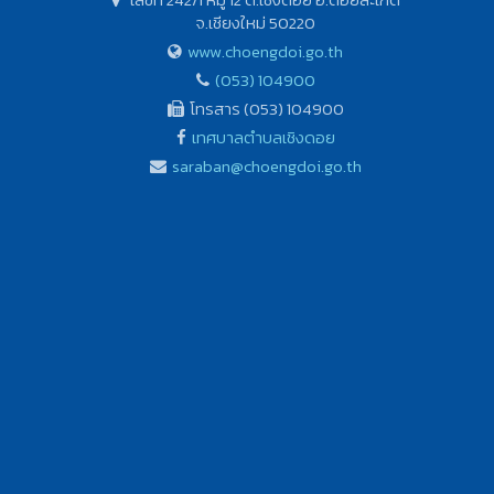
จ.เชียงใหม่ 50220
www.choengdoi.go.th
(053) 104900
โทรสาร (053) 104900
เทศบาลตำบลเชิงดอย
saraban@choengdoi.go.th