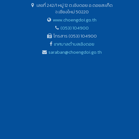
เลขที่ 242/1 หมู่ 12 ต.เชิงดอย อ.ดอยสะเก็ด
จ.เชียงใหม่ 50220
www.choengdoi.go.th
(053) 104900
โทรสาร (053) 104900
เทศบาลตำบลเชิงดอย
saraban@choengdoi.go.th