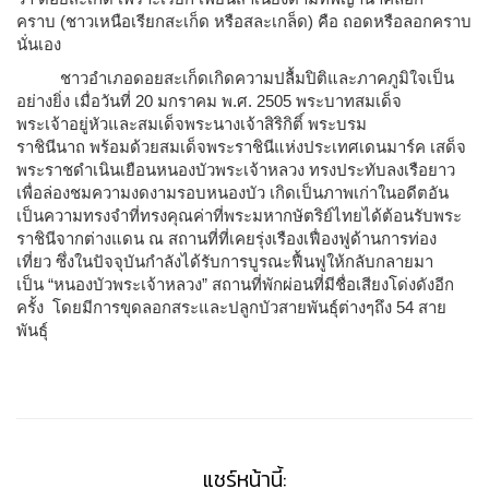
คราบ (ชาวเหนือเรียกสะเก็ด หรือสละเกล็ด) คือ ถอดหรือลอกคราบ
นั่นเอง
ชาวอำเภอดอยสะเก็ดเกิดความปลื้มปิติและภาคภูมิใจเป็น
อย่างยิ่ง เมื่อวันที่ 20 มกราคม พ.ศ. 2505 พระบาทสมเด็จ
พระเจ้าอยู่หัวและสมเด็จพระนางเจ้าสิริกิติ์ พระบรม
ราชินีนาถ พร้อมด้วยสมเด็จพระราชินีแห่งประเทศเดนมาร์ค เสด็จ
พระราชดำเนินเยือนหนองบัวพระเจ้าหลวง ทรงประทับลงเรือยาว
เพื่อล่องชมความงดงามรอบหนองบัว เกิดเป็นภาพเก่าในอดีตอัน
เป็นความทรงจำที่ทรงคุณค่าที่พระมหากษัตริย์ไทยได้ต้อนรับพระ
ราชินีจากต่างแดน ณ สถานที่ที่เคยรุ่งเรืองเฟื่องฟูด้านการท่อง
เที่ยว ซึ่งในปัจจุบันกำลังได้รับการบูรณะฟื้นฟูให้กลับกลายมา
เป็น “หนองบัวพระเจ้าหลวง” สถานที่พักผ่อนที่มีชื่อเสียงโด่งดังอีก
ครั้ง โดยมีการขุดลอกสระและปลูกบัวสายพันธุ์ต่างๆถึง 54 สาย
พันธุ์
แชร์หน้านี้: