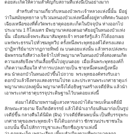
ดอยสะเก็ดให้ความสำคัญกับสถานที่แห่งนี้เป็นอย่างมาก
สำหรับตำนานเกี่ยวกับหนองบัวพระเจ้าหลวงแห่งนี้นั้น มีอยู่
ว่าในสมัยพุทธกาล บริเวณหนองบัวแห่งหนึ่งตั้งอยู่ทางทิศตะวันออก
เฉียงเหนือของที่ตั้งวัดพระธาตุดอยสะเก็ดในปัจจุบัน ห่างออกไป
ประมาณ 1 กิโลเมตร มีพญานาคสองตนอาศัยอยู่ในหนองบัวแห่ง
นั้น เมื่อสมเด็จพระสัมมาสัมพุทธเจ้า ทรงตรัสรู้แล้ว ก็ได้ออกเผย
แพร่พระธรรมไปทั่วชมพูทวีป ครั้งหนึ่งพระพุทธองค์ได้ทรงแสดง
ปาฏิหาริย์มาปรากฏกายทิพย์ ณ บนดอยแห่งนั้น แล้วทรงเปล่งพระ
ฉัพพรรณรังสีสว่างเจิดจ้าไปทั่วพญานาคในหนองบัวทั้งสองตนเกิด
ความสงสัยจึงพากันเลื้อยขึ้นไปดูบนดอย เมื่อเห็นพระพุทธองค์ก็
เกิดความเลื่อมใส ทำการแปลงกายเป็น ชายหนึ่งคนหญิงหนึ่ง
คน นำดอกบัวในหนองบัวขึ้นไปถวาย พระพุทธองค์ทรงรับเอา
ดอกบัวแล้วจึงทรงแสดงธรรมโปรด และประทานพระเกศาธาตุแก่
พญานาคแปลงคู่นั้น พญานาคจึงได้อธิษฐานสร้างเจดีย์หิน แล้วนำ
เอาพระเกศาธาตุบรรจุประดิษฐานไว้บนดอยแห่งนี้
ต่อมาได้มีนายพรานผู้แสวงหาของป่าได้มาพบเห็นเจดีย์มี
ลักษณะสวยงาม จึงเกิดอัศจรรย์ แล้วได้นำเอาก้อนหินมาก่อเป็นรูป
เจดีย์ขึ้น กลางคืนได้นิมิต (ฝัน) ว่าเจดีย์ที่ตนพบนั้น เป็นที่บรรจุพระ
เกศาธาตุของพระพุทธเจ้า จึงได้บอกกล่าว ชักชวนประชาชนใน
แถบนั้น ขึ้นไปสักการบูชาและเรียกชื่อภูเขาแห่งนี้
ว่า ดอยสะเก็ด เพราะเรียก เพี้ยนสำเนียงตามที่พญานาคลอก