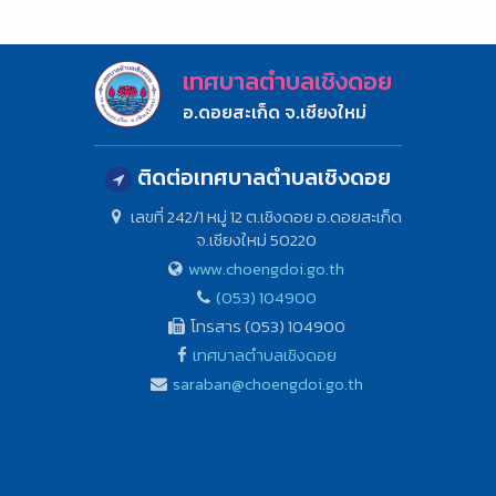
เทศบาลตำบลเชิงดอย
อ.ดอยสะเก็ด จ.เชียงใหม่
ติดต่อเทศบาลตำบลเชิงดอย
เลขที่ 242/1 หมู่ 12 ต.เชิงดอย อ.ดอยสะเก็ด
จ.เชียงใหม่ 50220
www.choengdoi.go.th
(053) 104900
โทรสาร (053) 104900
เทศบาลตำบลเชิงดอย
saraban@choengdoi.go.th