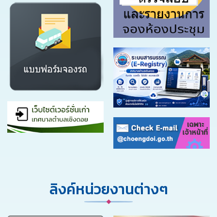
ลิงค์หน่วยงานต่างๆ