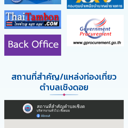
สถานที่สำคัญ/แหล่งท่องเที่ยว
ตำบลเชิงดอย