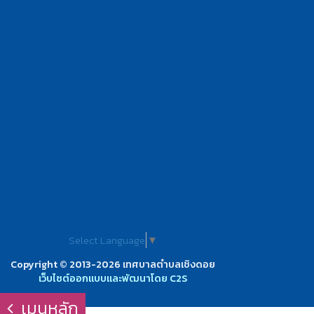
Select Language
▼
Copyright © 2013-2026 เทศบาลตำบลเชิงดอย
เว็บไซต์ออกแบบและพัฒนาโดย C2S
เมนูหลัก